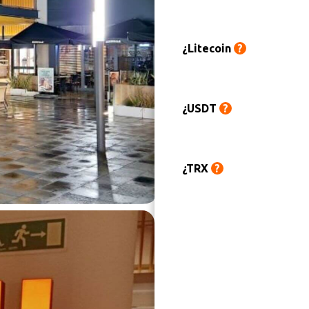
¿Litecoin
?
¿USDT
?
¿TRX
?