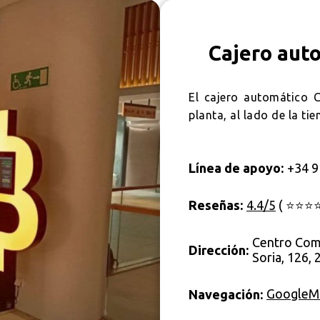
Cajero aut
El cajero automático 
planta, al lado de la t
Línea de apoyo:
+34 9
Reseñas:
4.4/5
( ⭐⭐⭐⭐
Centro Come
Dirección:
Soria, 126,
GoogleMa
Navegación: